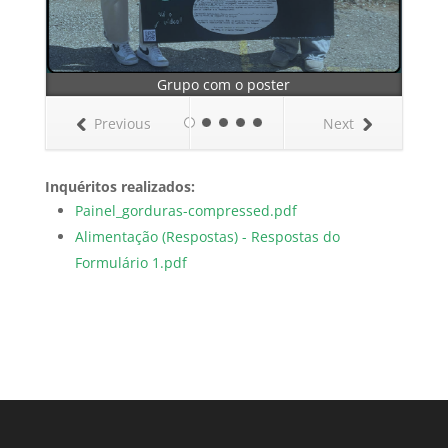
Grupo com o poster
Previous
Next
Inquéritos realizados:
Painel_gorduras-compressed.pdf
Alimentação (Respostas) - Respostas do
Formulário 1.pdf