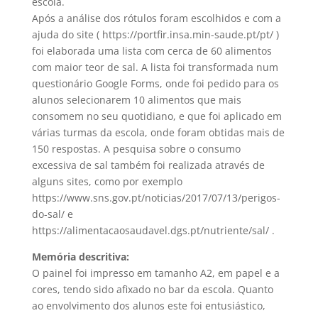
escola.
Após a análise dos rótulos foram escolhidos e com a
ajuda do site ( https://portfir.insa.min-saude.pt/pt/ )
foi elaborada uma lista com cerca de 60 alimentos
com maior teor de sal. A lista foi transformada num
questionário Google Forms, onde foi pedido para os
alunos selecionarem 10 alimentos que mais
consomem no seu quotidiano, e que foi aplicado em
várias turmas da escola, onde foram obtidas mais de
150 respostas. A pesquisa sobre o consumo
excessiva de sal também foi realizada através de
alguns sites, como por exemplo
https://www.sns.gov.pt/noticias/2017/07/13/perigos-
do-sal/ e
https://alimentacaosaudavel.dgs.pt/nutriente/sal/ .
Memória descritiva:
O painel foi impresso em tamanho A2, em papel e a
cores, tendo sido afixado no bar da escola. Quanto
ao envolvimento dos alunos este foi entusiástico,