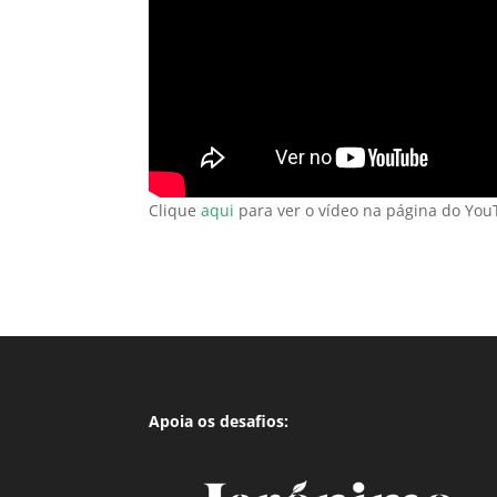
Clique
aqui
para ver o vídeo na página do You
Apoia os desafios: