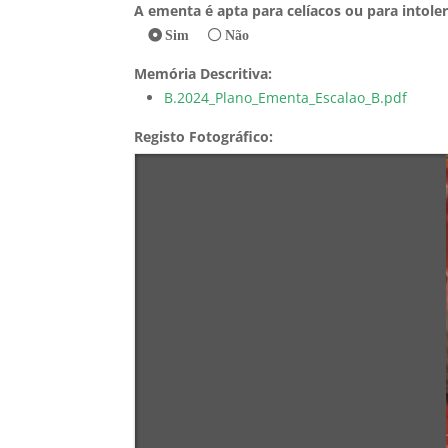
A ementa é apta para celíacos ou para intoler
Sim
Não
Memória Descritiva:
B.2024_Plano_Ementa_Escalao_B.pdf
Registo Fotográfico: