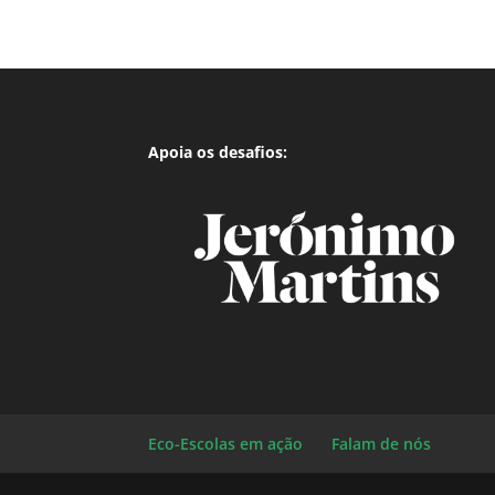
Apoia os desafios:
Eco-Escolas em ação
Falam de nós