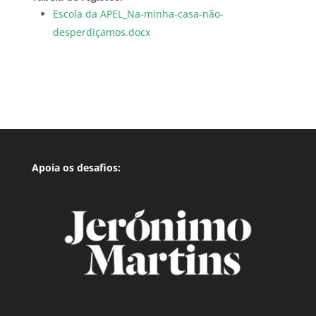
Escola da APEL_Na-minha-casa-não-
desperdiçamos.docx
Apoia os desafios: